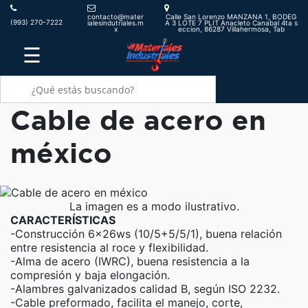
contacto@mater
Calle San Lorenzo MANZANA 1, BODEG
(993) 270-7222
ialesindutriales.m
A 3 LOTE 7 PLIT Anacleto Canabal 4ta s
x
eccion, 86287 Villahermosa, Tab
☰
Cable de acero en
méxico
La imagen es a modo ilustrativo.
CARACTERÍSTICAS
-Construcción 6x26ws (10/5+5/5/1), buena relación
entre resistencia al roce y flexibilidad.
-Alma de acero (IWRC), buena resistencia a la
compresión y baja elongación.
-Alambres galvanizados calidad B, según ISO 2232.
-Cable preformado, facilita el manejo, corte,