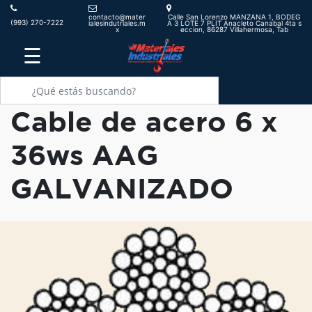
contacto@mater
Calle San Lorenzo MANZANA 1, BODEG
(993) 270-7222
ialesindutriales.m
A 3 LOTE 7 PLIT Anacleto Canabal 4ta s
x
eccion, 86287 Villahermosa, Tab
☰
Cable de acero 6 x
36ws AAG
GALVANIZADO