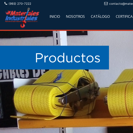
(993) 270-7222
contacto@materi
INICIO
NOSOTROS
CATÁLOGO
CERTIFIC
Productos