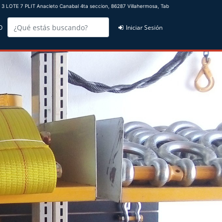
 LOTE 7 PLIT Anacleto Canabal 4ta seccion, 86287 Villahermosa, Tab
O
Iniciar Sesión