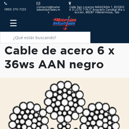
contacto@mater
Calle San Lorenzo MANZANA 1, BODEG
(993) 270-7222
ialesindutriales.m
A 3 LOTE 7 PLIT Anacleto Canabal 4ta s
x
eccion, 86287 Villahermosa, Tab
☰
Cable de acero 6 x
36ws AAN negro